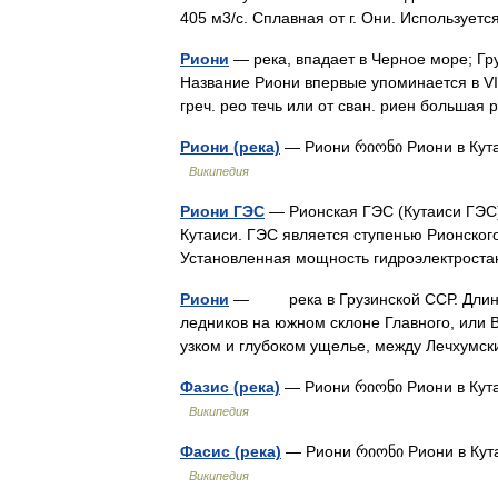
405 м3/с. Сплавная от г. Они. Использу
Риони
— река, впадает в Черное море; Гру
Название Риони впервые упоминается в VI 
греч. рео течь или от сван. риен больша
Риони (река)
— Риони რიონი Риони в Кута
Википедия
Риони ГЭС
— Рионская ГЭС (Кутаиси ГЭС)
Кутаиси. ГЭС является ступенью Рионского
Установленная мощность гидроэлектрос
Риони
— река в Грузинской ССР. Длина 3
ледников на южном склоне Главного, или В
узком и глубоком ущелье, между Лечхум
Фазис (река)
— Риони რიონი Риони в Кута
Википедия
Фасис (река)
— Риони რიონი Риони в Кута
Википедия