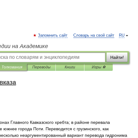
Запомнить сайт
Словарь на свой сайт
RU
едии на Академике
Найти!
Толкования
Переводы
Книги
Игры ⚽
вказа
лонах
Главного
Кавказского
хребта
;
в
районе
перевала
е
южнее
города
Поти
.
Переводится
с
грузинского
,
как
несколько
неаргументированный
вариант
перевода
гидронима