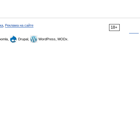
ка
,
Реклама на сайте
18+
omla,
Drupal,
WordPress, MODx.