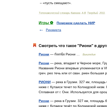
– «
пусть
смещают
».
Топонимический
словарь
Кавказа
.
А
.
В
.
Твердый
.
2011
.
Игры ⚽
Поможем сделать НИР
Ринжиета
Смотреть что такое "Риони" в друг
Риони
— რიონი Риони …
Википедия
Риони
— река, впадает в Черное море; Гру
Название Риони впервые упоминается в VI 
греч. рео течь или от сван. риен больша
РИОНИ
— река в Грузии. 327 км, площадь б
ниже г. Кутаиси течет по Колхидской низм. 
Сплавная от г. Они. Используется для о
Риони
— река в Грузии. 327 км, площадь б
ниже г. Кутаиси течёт по Колхидской низме