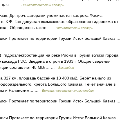
ется для… …
Энциклопедический словарь
зия. Др. греч. авторами упоминается как река Фасис.
в. К.Ф. Ган допускал возможность образования гидронима от
я река . Обращалось также …
Топонимический словарь
иси Протекает по территории Грузии Исток Большой Кавказ …
 гидроэлектростанция на реке Риони в Грузии вблизи города
 каскада ГЭС. Введена в строй в 1933 г. Общие сведения
танции составляет 48 МВт… …
Википедия
27 км, площадь бассейна 13 400 км2. Берёт начало из
одораздельного, хребта Большого Кавказа. Течёт вначале в
ским и Рачинским… …
Большая советская энциклопедия
иси Протекает по территории Грузии Исток Большой Кавказ …
иси Протекает по территории Грузии Исток Большой Кавказ …