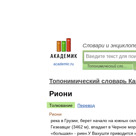
Словари и энциклоп
academic.ru
Топонимический словарь Кавказа
Топонимический словарь Ка
Риони
Толкование
Перевод
Риони
река
в
Грузии
,
берет
начало
на
южных
ск
Гезеавцаг
(
3462
м
),
впадает
в
Черное
мор
«
большая
» -
риен
.
У
Вахушти
приводится