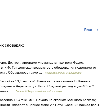
Рица
их словарях:
зия. Др. греч. авторами упоминается как река Фасис.
в. К.Ф. Ган допускал возможность образования гидронима от
я река . Обращалось также …
Географическая энциклопедия
ассейна 13,4 тыс. км². Начинается на склонах Б. Кавказа;
Впадает в Черное м. у г. Поти. Средний расход воды 405 м³/с.
рошения …
Большой Энциклопедический словарь
ассейна 13,4 тыс. км2. Начало на склонах Большого Кавказа;
нности. Впадает в Чёрное море у г. Поти. Средний расход воды